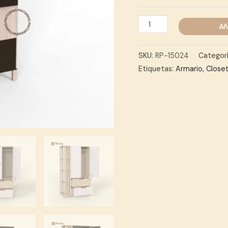
Ropero
Añ
Flanco
Nórdico
SKU:
RP-15024
Categor
cantidad
Etiquetas:
Armario
,
Close