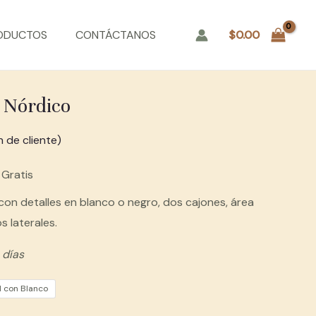
ODUCTOS
CONTÁCTANOS
$
0.00
 Nórdico
 de cliente)
 Gratis
con detalles en blanco o negro, dos cajones, área
s laterales.
 días
l con Blanco