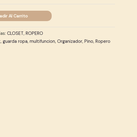
adir Al Carrito
ías:
CLOSET
,
ROPERO
t
,
guarda ropa
,
multifuncion
,
Organizador
,
Pino
,
Ropero