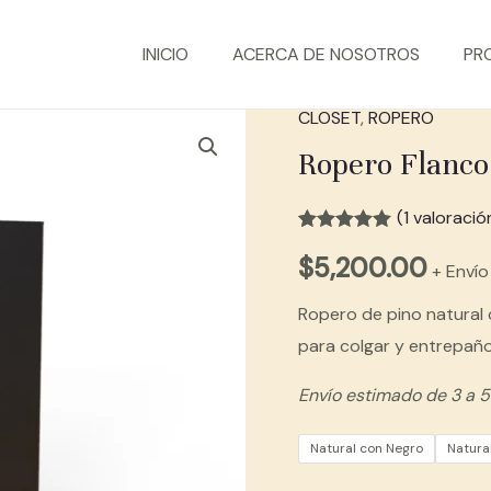
INICIO
ACERCA DE NOSOTROS
PR
CLOSET
,
ROPERO
Ropero Flanco
(
1
valoración
Valorado con
1
$
5,200.00
5.00
de 5 en
+ Envío
base a
valoración de
Ropero de pino natural 
un cliente
para colgar y entrepaño
Envío estimado de 3 a 5
Natural con Negro
Natura