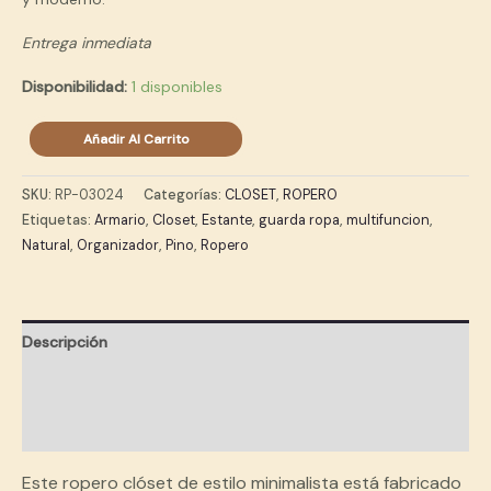
Entrega inmediata
Disponibilidad:
1 disponibles
Ropero
Añadir Al Carrito
Pino
Blackline
SKU:
RP-03024
Categorías:
CLOSET
,
ROPERO
cantidad
Etiquetas:
Armario
,
Closet
,
Estante
,
guarda ropa
,
multifuncion
,
Natural
,
Organizador
,
Pino
,
Ropero
Descripción
Información adicional
Valoraciones (0)
Este ropero clóset de estilo minimalista está fabricado